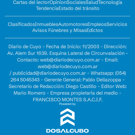
Cartas del lector
Opinion
Sociales
Salud
Tecnología
Tendencia
Estado del tránsito
Clasificados
Inmuebles
Automotores
Empleos
Servicios
Avisos Fúnebres y Misas
Edictos
Diario de Cuyo - Fecha de Inicio: 11/2003 - Dirección:
Av. Alem Sur 1639. Esquina Lateral de Circunvalación -
Contacto:
web@diariodecuyo.com.ar
- Email:
web@diariodecuyo.com.ar
/
publicidad@diariodecuyo.com.ar
-
Whatsapp: (054)
264 5045343 - Gerente General: Pablo Dellazoppa -
Secretario de Redacción: Diego Castillo - Editor Web:
Mario Romero - Empresa propietaria del medio -
FRANCISCO MONTES S.A.C.I.F.