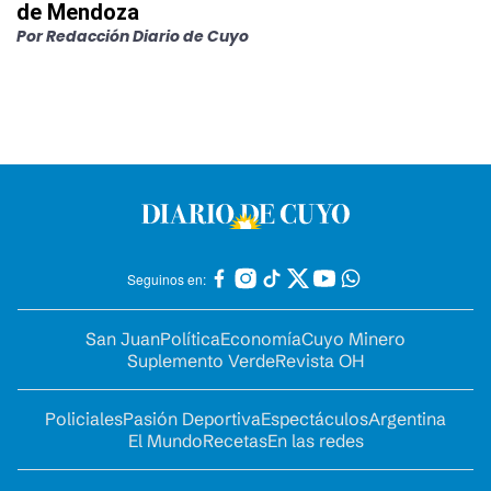
de Mendoza
Por
Redacción Diario de Cuyo
Seguinos en:
San Juan
Política
Economía
Cuyo Minero
Suplemento Verde
Revista OH
Policiales
Pasión Deportiva
Espectáculos
Argentina
El Mundo
Recetas
En las redes