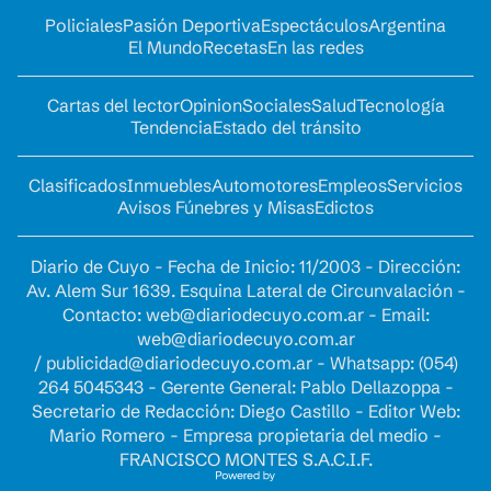
Policiales
Pasión Deportiva
Espectáculos
Argentina
El Mundo
Recetas
En las redes
Cartas del lector
Opinion
Sociales
Salud
Tecnología
Tendencia
Estado del tránsito
Clasificados
Inmuebles
Automotores
Empleos
Servicios
Avisos Fúnebres y Misas
Edictos
Diario de Cuyo - Fecha de Inicio: 11/2003 - Dirección:
Av. Alem Sur 1639. Esquina Lateral de Circunvalación -
Contacto:
web@diariodecuyo.com.ar
- Email:
web@diariodecuyo.com.ar
/
publicidad@diariodecuyo.com.ar
-
Whatsapp: (054)
264 5045343 - Gerente General: Pablo Dellazoppa -
Secretario de Redacción: Diego Castillo - Editor Web:
Mario Romero - Empresa propietaria del medio -
FRANCISCO MONTES S.A.C.I.F.