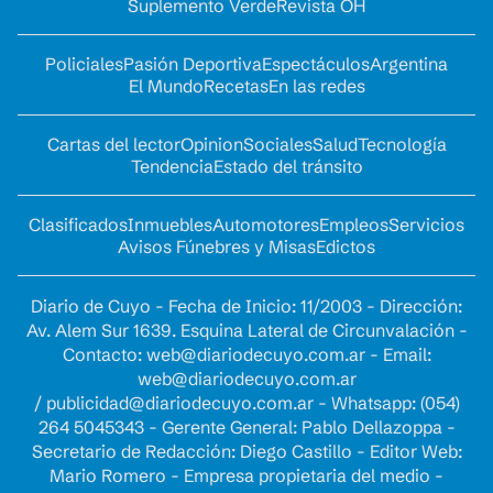
Suplemento Verde
Revista OH
Policiales
Pasión Deportiva
Espectáculos
Argentina
El Mundo
Recetas
En las redes
Cartas del lector
Opinion
Sociales
Salud
Tecnología
Tendencia
Estado del tránsito
Clasificados
Inmuebles
Automotores
Empleos
Servicios
Avisos Fúnebres y Misas
Edictos
Diario de Cuyo - Fecha de Inicio: 11/2003 - Dirección:
Av. Alem Sur 1639. Esquina Lateral de Circunvalación -
Contacto:
web@diariodecuyo.com.ar
- Email:
web@diariodecuyo.com.ar
/
publicidad@diariodecuyo.com.ar
-
Whatsapp: (054)
264 5045343 - Gerente General: Pablo Dellazoppa -
Secretario de Redacción: Diego Castillo - Editor Web:
Mario Romero - Empresa propietaria del medio -