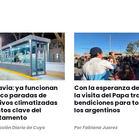
via: ya funcionan
Con la esperanza de
nco paradas de
la visita del Papa tr
ivos climatizadas
bendiciones para t
tos clave del
los argentinos
tamento
ción Diario de Cuyo
Por
Fabiana Juarez