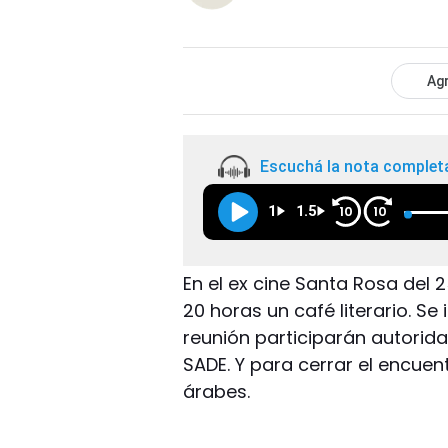
Agr
Escuchá la nota complet
1
1.5
10
10
En el ex cine Santa Rosa del 
20 horas un café literario. Se 
reunión participarán autorida
SADE. Y para cerrar el encue
árabes.