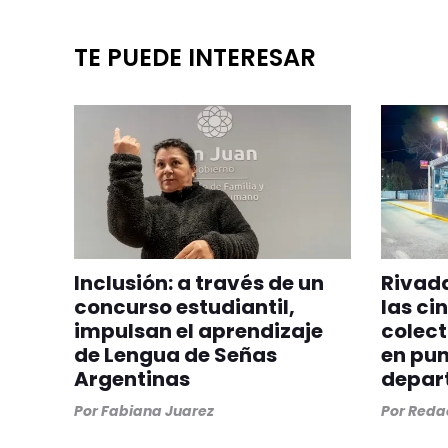
TE PUEDE INTERESAR
Inclusión: a través de un
Rivada
concurso estudiantil,
las ci
impulsan el aprendizaje
colect
de Lengua de Señas
en pun
Argentinas
depar
Por
Fabiana Juarez
Por
Redac