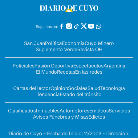
Seguinos en:
San Juan
Política
Economía
Cuyo Minero
Suplemento Verde
Revista OH
Policiales
Pasión Deportiva
Espectáculos
Argentina
El Mundo
Recetas
En las redes
Cartas del lector
Opinion
Sociales
Salud
Tecnología
Tendencia
Estado del tránsito
Clasificados
Inmuebles
Automotores
Empleos
Servicios
Avisos Fúnebres y Misas
Edictos
Diario de Cuyo - Fecha de Inicio: 11/2003 - Dirección: