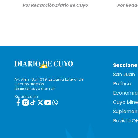
Por
Redacción Diario de Cuyo
Por
Redac
Seccione
San Juan
Av. Alem Sur 1639. Esquina Lateral de
Política
Circunvalación
diariodecuyo.com.ar
Economía
Siguenos en:
Cuyo Mine
Suplemen
Revista O