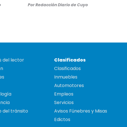
o
Por
Redacción Diario de Cuyo
 del lector
Clasificados
on
Clasificados
es
Inmuebles
Automotores
logía
Empleos
ncia
Servicios
 del tránsito
Avisos Fúnebres y Misas
Edictos