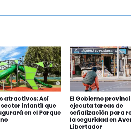
 atractivos: Así
El Gobierno provinci
 sector infantil que
ejecuta tareas de
ugurará en el Parque
señalización para r
ano
la seguridad en Ave
Libertador