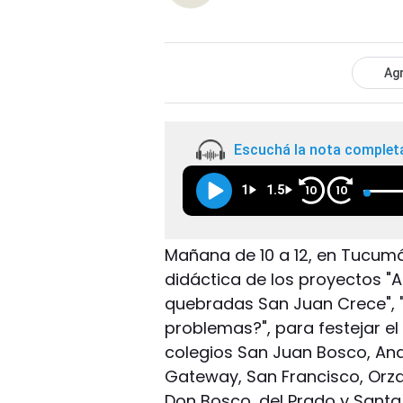
Agr
Escuchá la nota complet
1
1.5
10
10
Mañana de 10 a 12, en Tucumá
didáctica de los proyectos "A
quebradas San Juan Crece", "A
problemas?", para festejar el 
colegios San Juan Bosco, Anda
Gateway, San Francisco, Orzali
Don Bosco, del Prado y Santa 