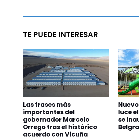
TE PUEDE INTERESAR
Las frases más
Nuevos
importantes del
luce el
gobernador Marcelo
se ina
Orrego tras el histórico
Belgr
acuerdo con Vicuña