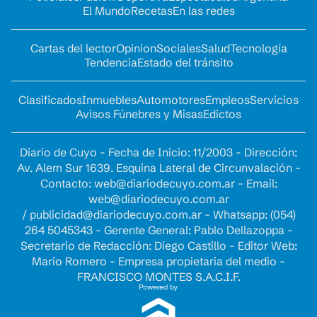
El Mundo
Recetas
En las redes
Cartas del lector
Opinion
Sociales
Salud
Tecnología
Tendencia
Estado del tránsito
Clasificados
Inmuebles
Automotores
Empleos
Servicios
Avisos Fúnebres y Misas
Edictos
Diario de Cuyo - Fecha de Inicio: 11/2003 - Dirección:
Av. Alem Sur 1639. Esquina Lateral de Circunvalación -
Contacto:
web@diariodecuyo.com.ar
- Email:
web@diariodecuyo.com.ar
/
publicidad@diariodecuyo.com.ar
-
Whatsapp: (054)
264 5045343 - Gerente General: Pablo Dellazoppa -
Secretario de Redacción: Diego Castillo - Editor Web:
Mario Romero - Empresa propietaria del medio -
FRANCISCO MONTES S.A.C.I.F.