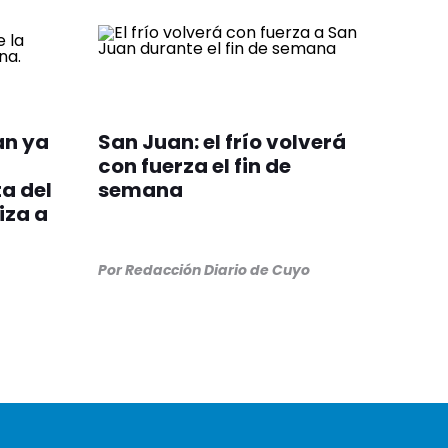
an ya
San Juan: el frío volverá
con fuerza el fin de
ta del
semana
iza a
Por
Redacción Diario de Cuyo