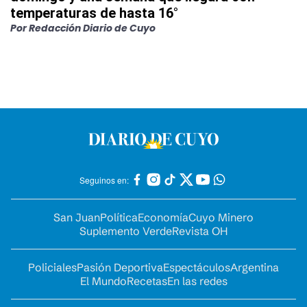
temperaturas de hasta 16°
Por
Redacción Diario de Cuyo
Seguinos en:
San Juan
Política
Economía
Cuyo Minero
Suplemento Verde
Revista OH
Policiales
Pasión Deportiva
Espectáculos
Argentina
El Mundo
Recetas
En las redes