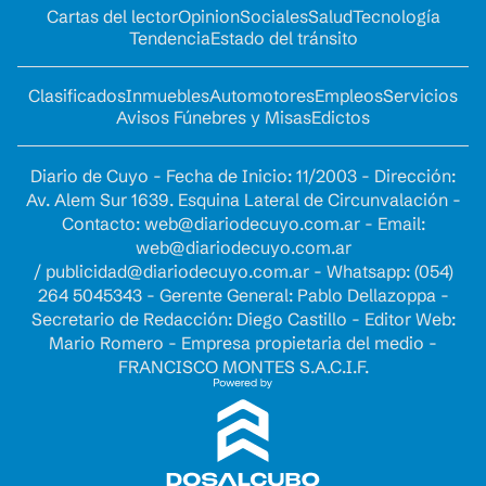
Cartas del lector
Opinion
Sociales
Salud
Tecnología
Tendencia
Estado del tránsito
Clasificados
Inmuebles
Automotores
Empleos
Servicios
Avisos Fúnebres y Misas
Edictos
Diario de Cuyo - Fecha de Inicio: 11/2003 - Dirección:
Av. Alem Sur 1639. Esquina Lateral de Circunvalación -
Contacto:
web@diariodecuyo.com.ar
- Email:
web@diariodecuyo.com.ar
/
publicidad@diariodecuyo.com.ar
-
Whatsapp: (054)
264 5045343 - Gerente General: Pablo Dellazoppa -
Secretario de Redacción: Diego Castillo - Editor Web:
Mario Romero - Empresa propietaria del medio -
FRANCISCO MONTES S.A.C.I.F.