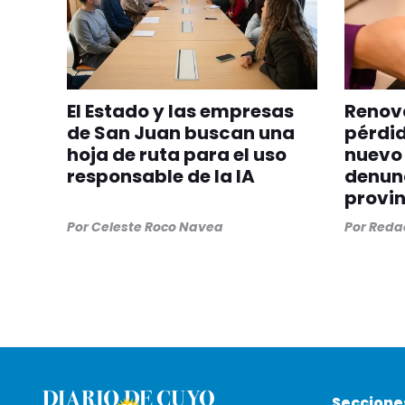
El Estado y las empresas
Renova
de San Juan buscan una
pérdid
hoja de ruta para el uso
nuevo 
responsable de la IA
denunc
provin
Por
Celeste Roco Navea
Por
Redac
Seccione