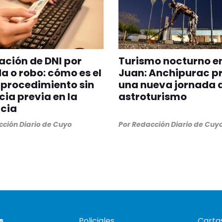
ción de DNI por
Turismo nocturno e
a o robo: cómo es el
Juan: Anchipurac p
procedimiento sin
una nueva jornada 
ia previa en la
astroturismo
cia
ción Diario de Cuyo
Por
Redacción Diario de Cuy
s
Policiales
Cartas