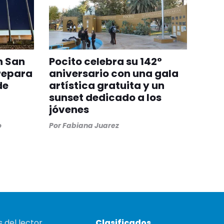
n San
Pocito celebra su 142°
repara
aniversario con una gala
de
artística gratuita y un
sunset dedicado a los
jóvenes
o
Por
Fabiana Juarez
 del lector
Clasificados