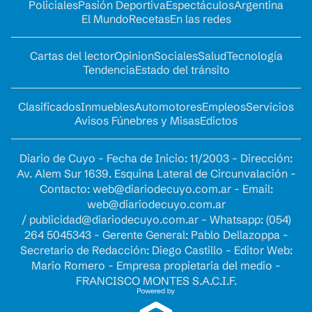
Policiales
Pasión Deportiva
Espectáculos
Argentina
El Mundo
Recetas
En las redes
Cartas del lector
Opinion
Sociales
Salud
Tecnología
Tendencia
Estado del tránsito
Clasificados
Inmuebles
Automotores
Empleos
Servicios
Avisos Fúnebres y Misas
Edictos
Diario de Cuyo - Fecha de Inicio: 11/2003 - Dirección:
Av. Alem Sur 1639. Esquina Lateral de Circunvalación -
Contacto:
web@diariodecuyo.com.ar
- Email:
web@diariodecuyo.com.ar
/
publicidad@diariodecuyo.com.ar
-
Whatsapp: (054)
264 5045343 - Gerente General: Pablo Dellazoppa -
Secretario de Redacción: Diego Castillo - Editor Web:
Mario Romero - Empresa propietaria del medio -
FRANCISCO MONTES S.A.C.I.F.