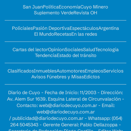
San Juan
Política
Economía
Cuyo Minero
Suplemento Verde
Revista OH
Policiales
Pasión Deportiva
Espectáculos
Argentina
El Mundo
Recetas
En las redes
Cartas del lector
Opinion
Sociales
Salud
Tecnología
Tendencia
Estado del tránsito
Clasificados
Inmuebles
Automotores
Empleos
Servicios
Avisos Fúnebres y Misas
Edictos
Diario de Cuyo - Fecha de Inicio: 11/2003 - Dirección:
Av. Alem Sur 1639. Esquina Lateral de Circunvalación -
Contacto:
web@diariodecuyo.com.ar
- Email:
web@diariodecuyo.com.ar
/
publicidad@diariodecuyo.com.ar
-
Whatsapp: (054)
264 5045343 - Gerente General: Pablo Dellazoppa -