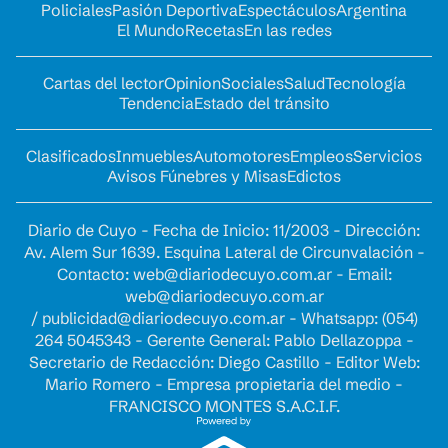
Policiales
Pasión Deportiva
Espectáculos
Argentina
El Mundo
Recetas
En las redes
Cartas del lector
Opinion
Sociales
Salud
Tecnología
Tendencia
Estado del tránsito
Clasificados
Inmuebles
Automotores
Empleos
Servicios
Avisos Fúnebres y Misas
Edictos
Diario de Cuyo - Fecha de Inicio: 11/2003 - Dirección:
Av. Alem Sur 1639. Esquina Lateral de Circunvalación -
Contacto:
web@diariodecuyo.com.ar
- Email:
web@diariodecuyo.com.ar
/
publicidad@diariodecuyo.com.ar
-
Whatsapp: (054)
264 5045343 - Gerente General: Pablo Dellazoppa -
Secretario de Redacción: Diego Castillo - Editor Web:
Mario Romero - Empresa propietaria del medio -
FRANCISCO MONTES S.A.C.I.F.