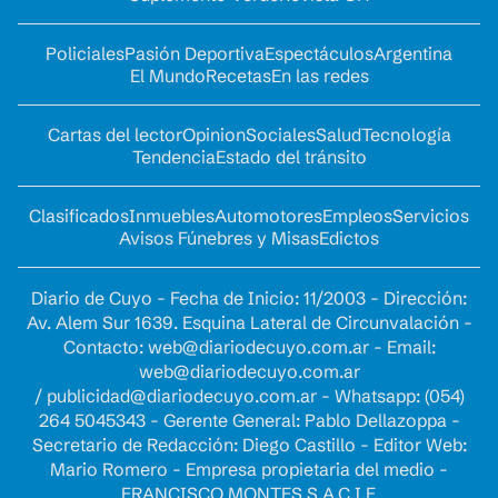
Policiales
Pasión Deportiva
Espectáculos
Argentina
El Mundo
Recetas
En las redes
Cartas del lector
Opinion
Sociales
Salud
Tecnología
Tendencia
Estado del tránsito
Clasificados
Inmuebles
Automotores
Empleos
Servicios
Avisos Fúnebres y Misas
Edictos
Diario de Cuyo - Fecha de Inicio: 11/2003 - Dirección:
Av. Alem Sur 1639. Esquina Lateral de Circunvalación -
Contacto:
web@diariodecuyo.com.ar
- Email:
web@diariodecuyo.com.ar
/
publicidad@diariodecuyo.com.ar
-
Whatsapp: (054)
264 5045343 - Gerente General: Pablo Dellazoppa -
Secretario de Redacción: Diego Castillo - Editor Web:
Mario Romero - Empresa propietaria del medio -
FRANCISCO MONTES S.A.C.I.F.