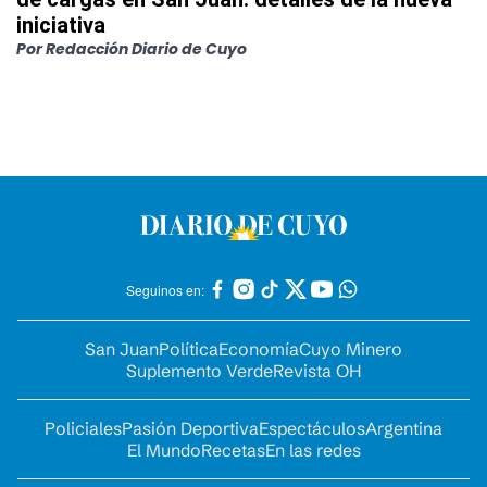
iniciativa
Por
Redacción Diario de Cuyo
Seguinos en:
San Juan
Política
Economía
Cuyo Minero
Suplemento Verde
Revista OH
Policiales
Pasión Deportiva
Espectáculos
Argentina
El Mundo
Recetas
En las redes