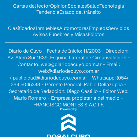
Cartas del lector
Opinion
Sociales
Salud
Tecnología
Tendencia
Estado del tránsito
Clasificados
Inmuebles
Automotores
Empleos
Servicios
Avisos Fúnebres y Misas
Edictos
Diario de Cuyo - Fecha de Inicio: 11/2003 - Dirección:
Av. Alem Sur 1639. Esquina Lateral de Circunvalación -
Contacto:
web@diariodecuyo.com.ar
- Email:
web@diariodecuyo.com.ar
/
publicidad@diariodecuyo.com.ar
-
Whatsapp: (054)
264 5045343 - Gerente General: Pablo Dellazoppa -
Secretario de Redacción: Diego Castillo - Editor Web:
Mario Romero - Empresa propietaria del medio -
FRANCISCO MONTES S.A.C.I.F.