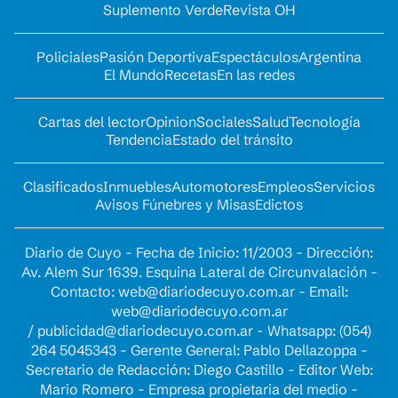
Suplemento Verde
Revista OH
Policiales
Pasión Deportiva
Espectáculos
Argentina
El Mundo
Recetas
En las redes
Cartas del lector
Opinion
Sociales
Salud
Tecnología
Tendencia
Estado del tránsito
Clasificados
Inmuebles
Automotores
Empleos
Servicios
Avisos Fúnebres y Misas
Edictos
Diario de Cuyo - Fecha de Inicio: 11/2003 - Dirección:
Av. Alem Sur 1639. Esquina Lateral de Circunvalación -
Contacto:
web@diariodecuyo.com.ar
- Email:
web@diariodecuyo.com.ar
/
publicidad@diariodecuyo.com.ar
-
Whatsapp: (054)
264 5045343 - Gerente General: Pablo Dellazoppa -
Secretario de Redacción: Diego Castillo - Editor Web:
Mario Romero - Empresa propietaria del medio -