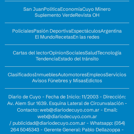
San Juan
Política
Economía
Cuyo Minero
Suplemento Verde
Revista OH
Policiales
Pasión Deportiva
Espectáculos
Argentina
El Mundo
Recetas
En las redes
Cartas del lector
Opinion
Sociales
Salud
Tecnología
Tendencia
Estado del tránsito
Clasificados
Inmuebles
Automotores
Empleos
Servicios
Avisos Fúnebres y Misas
Edictos
Diario de Cuyo - Fecha de Inicio: 11/2003 - Dirección:
Av. Alem Sur 1639. Esquina Lateral de Circunvalación -
Contacto:
web@diariodecuyo.com.ar
- Email:
web@diariodecuyo.com.ar
/
publicidad@diariodecuyo.com.ar
-
Whatsapp: (054)
264 5045343 - Gerente General: Pablo Dellazoppa -