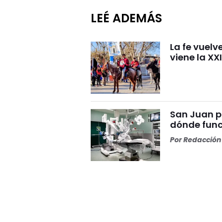
LEÉ ADEMÁS
La fe vuelv
viene la XX
San Juan p
dónde func
Por
Redacción 