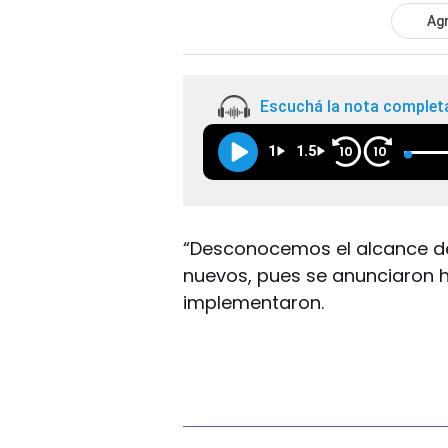
Agr
Escuchá la nota complet
1
1.5
10
10
“Desconocemos el alcance de
nuevos, pues se anunciaron h
implementaron.