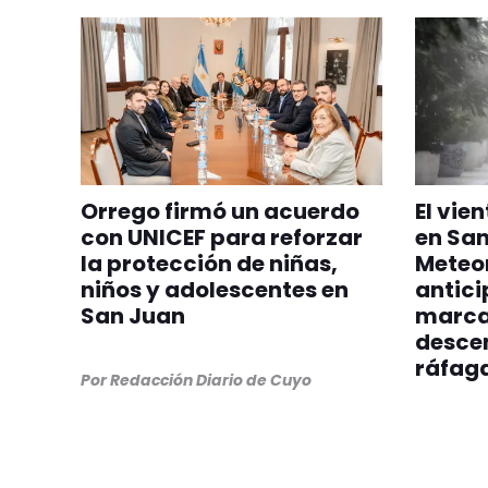
Orrego firmó un acuerdo
El vie
con UNICEF para reforzar
en San
la protección de niñas,
Meteo
niños y adolescentes en
antici
San Juan
marca
desce
ráfag
Por
Redacción Diario de Cuyo