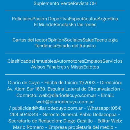
Suplemento Verde
Revista OH
Policiales
Pasión Deportiva
Espectáculos
Argentina
El Mundo
Recetas
En las redes
Cartas del lector
Opinion
Sociales
Salud
Tecnología
Tendencia
Estado del tránsito
Clasificados
Inmuebles
Automotores
Empleos
Servicios
Avisos Fúnebres y Misas
Edictos
Diario de Cuyo - Fecha de Inicio: 11/2003 - Dirección:
Av. Alem Sur 1639. Esquina Lateral de Circunvalación -
Contacto:
web@diariodecuyo.com.ar
- Email:
web@diariodecuyo.com.ar
/
publicidad@diariodecuyo.com.ar
-
Whatsapp: (054)
264 5045343 - Gerente General: Pablo Dellazoppa -
Secretario de Redacción: Diego Castillo - Editor Web:
Mario Romero - Empresa propietaria del medio -