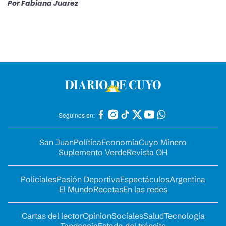
Por
Fabiana Juarez
Seguinos en:
San Juan
Política
Economía
Cuyo Minero
Suplemento Verde
Revista OH
Policiales
Pasión Deportiva
Espectáculos
Argentina
El Mundo
Recetas
En las redes
Cartas del lector
Opinion
Sociales
Salud
Tecnología