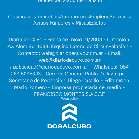
Tendencia
Estado del tránsito
Clasificados
Inmuebles
Automotores
Empleos
Servicios
Avisos Fúnebres y Misas
Edictos
Diario de Cuyo - Fecha de Inicio: 11/2003 - Dirección:
Av. Alem Sur 1639. Esquina Lateral de Circunvalación -
Contacto:
web@diariodecuyo.com.ar
- Email:
web@diariodecuyo.com.ar
/
publicidad@diariodecuyo.com.ar
-
Whatsapp: (054)
264 5045343 - Gerente General: Pablo Dellazoppa -
Secretario de Redacción: Diego Castillo - Editor Web:
Mario Romero - Empresa propietaria del medio -
FRANCISCO MONTES S.A.C.I.F.