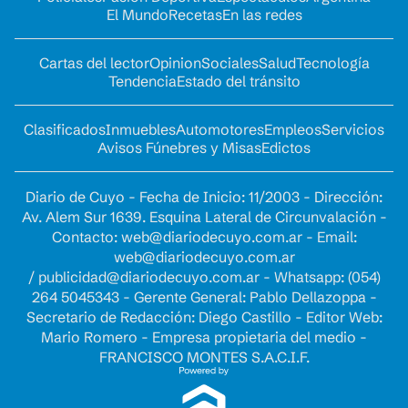
El Mundo
Recetas
En las redes
Cartas del lector
Opinion
Sociales
Salud
Tecnología
Tendencia
Estado del tránsito
Clasificados
Inmuebles
Automotores
Empleos
Servicios
Avisos Fúnebres y Misas
Edictos
Diario de Cuyo - Fecha de Inicio: 11/2003 - Dirección:
Av. Alem Sur 1639. Esquina Lateral de Circunvalación -
Contacto:
web@diariodecuyo.com.ar
- Email:
web@diariodecuyo.com.ar
/
publicidad@diariodecuyo.com.ar
-
Whatsapp: (054)
264 5045343 - Gerente General: Pablo Dellazoppa -
Secretario de Redacción: Diego Castillo - Editor Web:
Mario Romero - Empresa propietaria del medio -
FRANCISCO MONTES S.A.C.I.F.