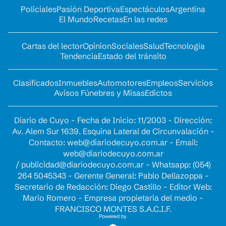
Policiales
Pasión Deportiva
Espectáculos
Argentina
El Mundo
Recetas
En las redes
Cartas del lector
Opinion
Sociales
Salud
Tecnología
Tendencia
Estado del tránsito
Clasificados
Inmuebles
Automotores
Empleos
Servicios
Avisos Fúnebres y Misas
Edictos
Diario de Cuyo - Fecha de Inicio: 11/2003 - Dirección:
Av. Alem Sur 1639. Esquina Lateral de Circunvalación -
Contacto:
web@diariodecuyo.com.ar
- Email:
web@diariodecuyo.com.ar
/
publicidad@diariodecuyo.com.ar
-
Whatsapp: (054)
264 5045343 - Gerente General: Pablo Dellazoppa -
Secretario de Redacción: Diego Castillo - Editor Web:
Mario Romero - Empresa propietaria del medio -
FRANCISCO MONTES S.A.C.I.F.