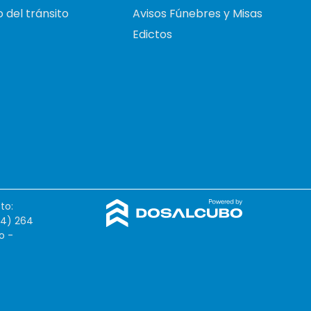
 del tránsito
Avisos Fúnebres y Misas
Edictos
to:
54) 264
o -