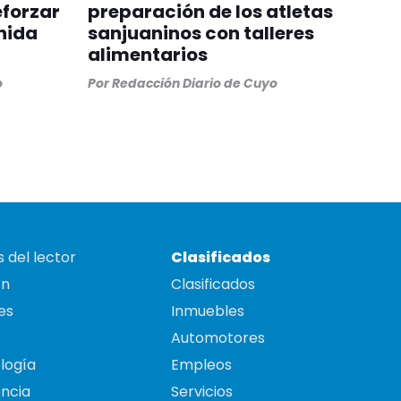
eforzar
preparación de los atletas
nida
sanjuaninos con talleres
alimentarios
o
Por
Redacción Diario de Cuyo
 del lector
Clasificados
on
Clasificados
es
Inmuebles
Automotores
logía
Empleos
ncia
Servicios