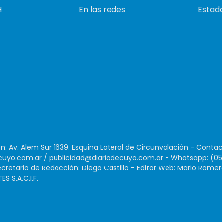
H
En las redes
Estado
ión: Av. Alem Sur 1639. Esquina Lateral de Circunvalación - Contac
cuyo.com.ar
/
publicidad@diariodecuyo.com.ar
-
Whatsapp: (0
cretario de Redacción: Diego Castillo - Editor Web: Mario Romer
 S.A.C.I.F.