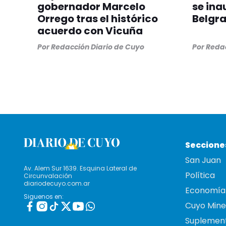
gobernador Marcelo
se ina
Orrego tras el histórico
Belgr
acuerdo con Vicuña
Por
Redacción Diario de Cuyo
Por
Redac
Seccione
San Juan
Av. Alem Sur 1639. Esquina Lateral de
Política
Circunvalación
diariodecuyo.com.ar
Economía
Siguenos en:
Cuyo Mine
Suplemen