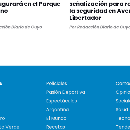
ugurará en el Parque
señalización para r
ano
la seguridad en Ave
Libertador
ción Diario de Cuyo
Por
Redacción Diario de Cuy
s
Policiales
Cartas
Pasión Deportiva
Opini
Espectáculos
Social
Argentina
Salud
ro
El Mundo
Tecno
to Verde
Recetas
Tende