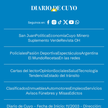
Seguinos en:
San Juan
Política
Economía
Cuyo Minero
Suplemento Verde
Revista OH
Policiales
Pasión Deportiva
Espectáculos
Argentina
El Mundo
Recetas
En las redes
Cartas del lector
Opinion
Sociales
Salud
Tecnología
Tendencia
Estado del tránsito
Clasificados
Inmuebles
Automotores
Empleos
Servicios
Avisos Fúnebres y Misas
Edictos
Diario de Cuyo - Fecha de Inicio: 11/2003 - Dirección: