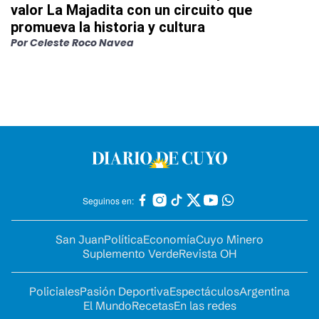
valor La Majadita con un circuito que
promueva la historia y cultura
Por
Celeste Roco Navea
Seguinos en:
San Juan
Política
Economía
Cuyo Minero
Suplemento Verde
Revista OH
Policiales
Pasión Deportiva
Espectáculos
Argentina
El Mundo
Recetas
En las redes