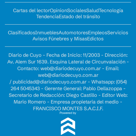
Cartas del lector
Opinion
Sociales
Salud
Tecnología
Tendencia
Estado del tránsito
Clasificados
Inmuebles
Automotores
Empleos
Servicios
Avisos Fúnebres y Misas
Edictos
Diario de Cuyo - Fecha de Inicio: 11/2003 - Dirección:
Av. Alem Sur 1639. Esquina Lateral de Circunvalación -
Contacto:
web@diariodecuyo.com.ar
- Email:
web@diariodecuyo.com.ar
/
publicidad@diariodecuyo.com.ar
-
Whatsapp: (054)
264 5045343 - Gerente General: Pablo Dellazoppa -
Secretario de Redacción: Diego Castillo - Editor Web:
Mario Romero - Empresa propietaria del medio -
FRANCISCO MONTES S.A.C.I.F.