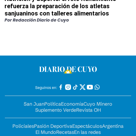
refuerza la preparación de los atletas
sanjuaninos con talleres alimentarios
Por
Redacción Diario de Cuyo
Seguinos en:
San Juan
Política
Economía
Cuyo Minero
Suplemento Verde
Revista OH
Policiales
Pasión Deportiva
Espectáculos
Argentina
El Mundo
Recetas
En las redes