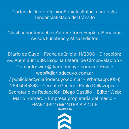
Cartas del lector
Opinion
Sociales
Salud
Tecnología
Tendencia
Estado del tránsito
Clasificados
Inmuebles
Automotores
Empleos
Servicios
Avisos Fúnebres y Misas
Edictos
Diario de Cuyo - Fecha de Inicio: 11/2003 - Dirección:
Av. Alem Sur 1639. Esquina Lateral de Circunvalación -
Contacto:
web@diariodecuyo.com.ar
- Email:
web@diariodecuyo.com.ar
/
publicidad@diariodecuyo.com.ar
-
Whatsapp: (054)
264 5045343 - Gerente General: Pablo Dellazoppa -
Secretario de Redacción: Diego Castillo - Editor Web:
Mario Romero - Empresa propietaria del medio -
FRANCISCO MONTES S.A.C.I.F.