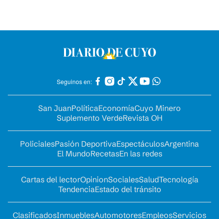
Seguinos en:
San Juan
Política
Economía
Cuyo Minero
Suplemento Verde
Revista OH
Policiales
Pasión Deportiva
Espectáculos
Argentina
El Mundo
Recetas
En las redes
Cartas del lector
Opinion
Sociales
Salud
Tecnología
Tendencia
Estado del tránsito
Clasificados
Inmuebles
Automotores
Empleos
Servicios