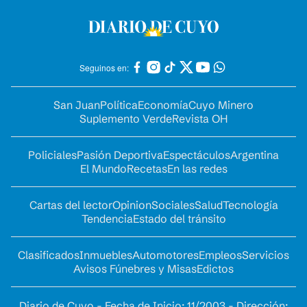
Seguinos en:
San Juan
Política
Economía
Cuyo Minero
Suplemento Verde
Revista OH
Policiales
Pasión Deportiva
Espectáculos
Argentina
El Mundo
Recetas
En las redes
Cartas del lector
Opinion
Sociales
Salud
Tecnología
Tendencia
Estado del tránsito
Clasificados
Inmuebles
Automotores
Empleos
Servicios
Avisos Fúnebres y Misas
Edictos
Diario de Cuyo - Fecha de Inicio: 11/2003 - Dirección: