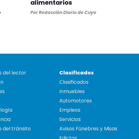
alimentarios
o
Por
Redacción Diario de Cuyo
 del lector
Clasificados
on
Clasificados
es
Inmuebles
Automotores
logía
Empleos
ncia
Servicios
 del tránsito
Avisos Fúnebres y Misas
Edictos