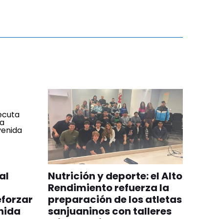
al
Nutrición y deporte: el Alto
Rendimiento refuerza la
eforzar
preparación de los atletas
nida
sanjuaninos con talleres