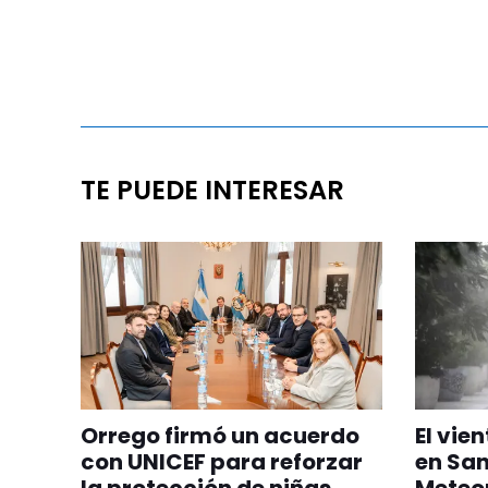
TE PUEDE INTERESAR
Orrego firmó un acuerdo
El vie
con UNICEF para reforzar
en San