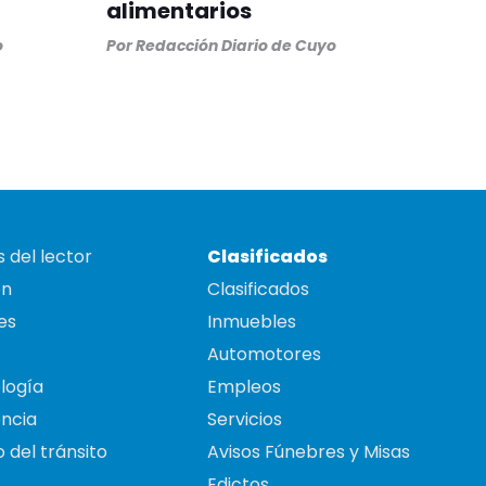
alimentarios
o
Por
Redacción Diario de Cuyo
 del lector
Clasificados
on
Clasificados
es
Inmuebles
Automotores
logía
Empleos
ncia
Servicios
 del tránsito
Avisos Fúnebres y Misas
Edictos