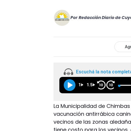
Por
Redacción Diario de Cuy
Agr
Escuchá la nota complet
1
1.5
10
10
La Municipalidad de Chimbas
vacunación antirrábica canina
vecinos de las zonas aledaña
tiene costo para los vecinos,