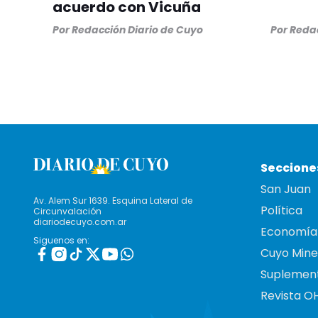
acuerdo con Vicuña
Por
Redacción Diario de Cuyo
Por
Redac
Seccione
San Juan
Av. Alem Sur 1639. Esquina Lateral de
Política
Circunvalación
diariodecuyo.com.ar
Economía
Siguenos en:
Cuyo Mine
Suplemen
Revista O