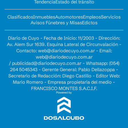
Tendencia
Estado del tránsito
Clasificados
Inmuebles
Automotores
Empleos
Servicios
Avisos Fúnebres y Misas
Edictos
Diario de Cuyo - Fecha de Inicio: 11/2003 - Dirección:
Av. Alem Sur 1639. Esquina Lateral de Circunvalación -
Contacto:
web@diariodecuyo.com.ar
- Email:
web@diariodecuyo.com.ar
/
publicidad@diariodecuyo.com.ar
-
Whatsapp: (054)
264 5045343 - Gerente General: Pablo Dellazoppa -
Secretario de Redacción: Diego Castillo - Editor Web:
Mario Romero - Empresa propietaria del medio -
FRANCISCO MONTES S.A.C.I.F.