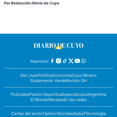
Por
Redacción Diario de Cuyo
Seguinos en:
San Juan
Política
Economía
Cuyo Minero
Suplemento Verde
Revista OH
Policiales
Pasión Deportiva
Espectáculos
Argentina
El Mundo
Recetas
En las redes
Cartas del lector
Opinion
Sociales
Salud
Tecnología