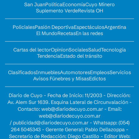
San Juan
Política
Economía
Cuyo Minero
Suplemento Verde
Revista OH
Policiales
Pasión Deportiva
Espectáculos
Argentina
El Mundo
Recetas
En las redes
Cartas del lector
Opinion
Sociales
Salud
Tecnología
Tendencia
Estado del tránsito
Clasificados
Inmuebles
Automotores
Empleos
Servicios
Avisos Fúnebres y Misas
Edictos
Diario de Cuyo - Fecha de Inicio: 11/2003 - Dirección:
Av. Alem Sur 1639. Esquina Lateral de Circunvalación -
Contacto:
web@diariodecuyo.com.ar
- Email:
web@diariodecuyo.com.ar
/
publicidad@diariodecuyo.com.ar
-
Whatsapp: (054)
264 5045343 - Gerente General: Pablo Dellazoppa -
Secretario de Redacción: Diego Castillo - Editor Web: