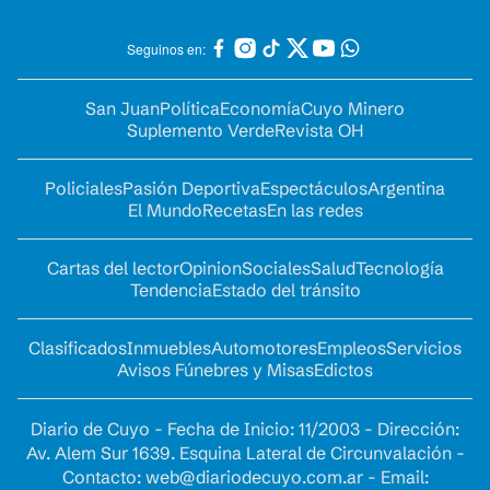
Seguinos en:
San Juan
Política
Economía
Cuyo Minero
Suplemento Verde
Revista OH
Policiales
Pasión Deportiva
Espectáculos
Argentina
El Mundo
Recetas
En las redes
Cartas del lector
Opinion
Sociales
Salud
Tecnología
Tendencia
Estado del tránsito
Clasificados
Inmuebles
Automotores
Empleos
Servicios
Avisos Fúnebres y Misas
Edictos
Diario de Cuyo - Fecha de Inicio: 11/2003 - Dirección:
Av. Alem Sur 1639. Esquina Lateral de Circunvalación -
Contacto:
web@diariodecuyo.com.ar
- Email: