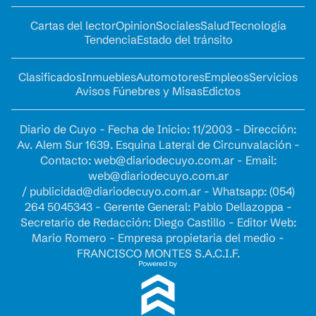
Cartas del lector
Opinion
Sociales
Salud
Tecnología
Tendencia
Estado del tránsito
Clasificados
Inmuebles
Automotores
Empleos
Servicios
Avisos Fúnebres y Misas
Edictos
Diario de Cuyo - Fecha de Inicio: 11/2003 - Dirección:
Av. Alem Sur 1639. Esquina Lateral de Circunvalación -
Contacto:
web@diariodecuyo.com.ar
- Email:
web@diariodecuyo.com.ar
/
publicidad@diariodecuyo.com.ar
-
Whatsapp: (054)
264 5045343 - Gerente General: Pablo Dellazoppa -
Secretario de Redacción: Diego Castillo - Editor Web:
Mario Romero - Empresa propietaria del medio -
FRANCISCO MONTES S.A.C.I.F.