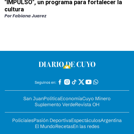
"IMPULSO", un programa para fortalecer la
cultura
Por
Fabiana Juarez
Seguinos en:
San Juan
Política
Economía
Cuyo Minero
Suplemento Verde
Revista OH
Policiales
Pasión Deportiva
Espectáculos
Argentina
El Mundo
Recetas
En las redes