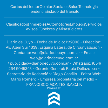
Cartas del lector
Opinion
Sociales
Salud
Tecnología
Tendencia
Estado del tránsito
Clasificados
Inmuebles
Automotores
Empleos
Servicios
Avisos Fúnebres y Misas
Edictos
Diario de Cuyo - Fecha de Inicio: 11/2003 - Dirección:
Av. Alem Sur 1639. Esquina Lateral de Circunvalación -
Contacto:
web@diariodecuyo.com.ar
- Email:
web@diariodecuyo.com.ar
/
publicidad@diariodecuyo.com.ar
-
Whatsapp: (054)
264 5045343 - Gerente General: Pablo Dellazoppa -
Secretario de Redacción: Diego Castillo - Editor Web:
Mario Romero - Empresa propietaria del medio -
FRANCISCO MONTES S.A.C.I.F.