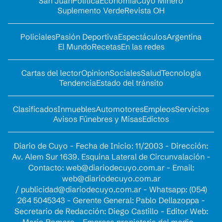
San Juan
Política
Economía
Cuyo Minero
Suplemento Verde
Revista OH
Policiales
Pasión Deportiva
Espectáculos
Argentina
El Mundo
Recetas
En las redes
Cartas del lector
Opinion
Sociales
Salud
Tecnología
Tendencia
Estado del tránsito
Clasificados
Inmuebles
Automotores
Empleos
Servicios
Avisos Fúnebres y Misas
Edictos
Diario de Cuyo - Fecha de Inicio: 11/2003 - Dirección:
Av. Alem Sur 1639. Esquina Lateral de Circunvalación -
Contacto:
web@diariodecuyo.com.ar
- Email:
web@diariodecuyo.com.ar
/
publicidad@diariodecuyo.com.ar
-
Whatsapp: (054)
264 5045343 - Gerente General: Pablo Dellazoppa -
Secretario de Redacción: Diego Castillo - Editor Web: