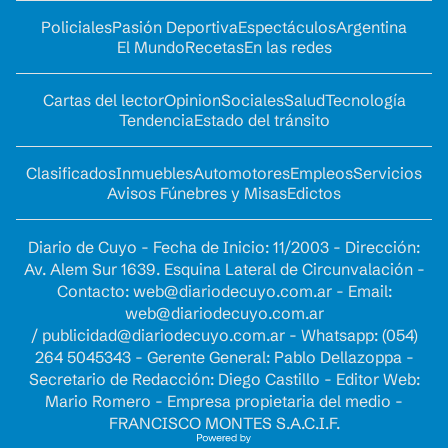
Policiales
Pasión Deportiva
Espectáculos
Argentina
El Mundo
Recetas
En las redes
Cartas del lector
Opinion
Sociales
Salud
Tecnología
Tendencia
Estado del tránsito
Clasificados
Inmuebles
Automotores
Empleos
Servicios
Avisos Fúnebres y Misas
Edictos
Diario de Cuyo - Fecha de Inicio: 11/2003 - Dirección:
Av. Alem Sur 1639. Esquina Lateral de Circunvalación -
Contacto:
web@diariodecuyo.com.ar
- Email:
web@diariodecuyo.com.ar
/
publicidad@diariodecuyo.com.ar
-
Whatsapp: (054)
264 5045343 - Gerente General: Pablo Dellazoppa -
Secretario de Redacción: Diego Castillo - Editor Web:
Mario Romero - Empresa propietaria del medio -
FRANCISCO MONTES S.A.C.I.F.