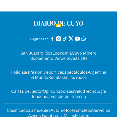
Seguinos en:
San Juan
Política
Economía
Cuyo Minero
Suplemento Verde
Revista OH
Policiales
Pasión Deportiva
Espectáculos
Argentina
El Mundo
Recetas
En las redes
Cartas del lector
Opinion
Sociales
Salud
Tecnología
Tendencia
Estado del tránsito
Clasificados
Inmuebles
Automotores
Empleos
Servicios
Avisos Fúnebres y Misas
Edictos