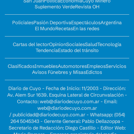
San Juan
Política
Economía
Cuyo Minero
Suplemento Verde
Revista OH
Policiales
Pasión Deportiva
Espectáculos
Argentina
El Mundo
Recetas
En las redes
Cartas del lector
Opinion
Sociales
Salud
Tecnología
Tendencia
Estado del tránsito
Clasificados
Inmuebles
Automotores
Empleos
Servicios
Avisos Fúnebres y Misas
Edictos
Diario de Cuyo - Fecha de Inicio: 11/2003 - Dirección:
Av. Alem Sur 1639. Esquina Lateral de Circunvalación -
Contacto:
web@diariodecuyo.com.ar
- Email:
web@diariodecuyo.com.ar
/
publicidad@diariodecuyo.com.ar
-
Whatsapp: (054)
264 5045343 - Gerente General: Pablo Dellazoppa -
Secretario de Redacción: Diego Castillo - Editor Web: