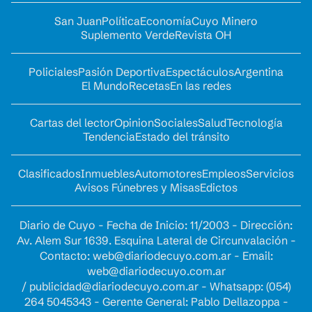
San Juan
Política
Economía
Cuyo Minero
Suplemento Verde
Revista OH
Policiales
Pasión Deportiva
Espectáculos
Argentina
El Mundo
Recetas
En las redes
Cartas del lector
Opinion
Sociales
Salud
Tecnología
Tendencia
Estado del tránsito
Clasificados
Inmuebles
Automotores
Empleos
Servicios
Avisos Fúnebres y Misas
Edictos
Diario de Cuyo - Fecha de Inicio: 11/2003 - Dirección:
Av. Alem Sur 1639. Esquina Lateral de Circunvalación -
Contacto:
web@diariodecuyo.com.ar
- Email:
web@diariodecuyo.com.ar
/
publicidad@diariodecuyo.com.ar
-
Whatsapp: (054)
264 5045343 - Gerente General: Pablo Dellazoppa -