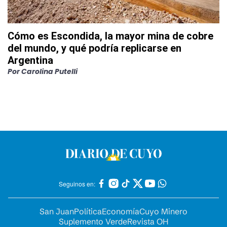
Cómo es Escondida, la mayor mina de cobre
del mundo, y qué podría replicarse en
Argentina
Por
Carolina Putelli
Seguinos en:
San Juan
Política
Economía
Cuyo Minero
Suplemento Verde
Revista OH