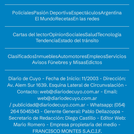
Policiales
Pasión Deportiva
Espectáculos
Argentina
El Mundo
Recetas
En las redes
Cartas del lector
Opinion
Sociales
Salud
Tecnología
Tendencia
Estado del tránsito
Clasificados
Inmuebles
Automotores
Empleos
Servicios
Avisos Fúnebres y Misas
Edictos
Diario de Cuyo - Fecha de Inicio: 11/2003 - Dirección:
Av. Alem Sur 1639. Esquina Lateral de Circunvalación -
Contacto:
web@diariodecuyo.com.ar
- Email:
web@diariodecuyo.com.ar
/
publicidad@diariodecuyo.com.ar
-
Whatsapp: (054)
264 5045343 - Gerente General: Pablo Dellazoppa -
Secretario de Redacción: Diego Castillo - Editor Web:
Mario Romero - Empresa propietaria del medio -
FRANCISCO MONTES S.A.C.I.F.