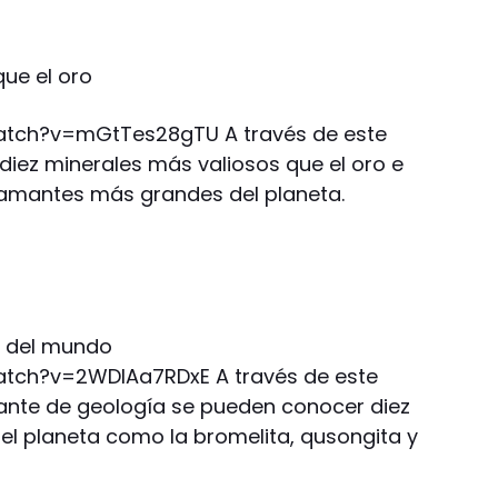
que el oro
atch?v=mGtTes28gTU A través de este
diez minerales más valiosos que el oro e
iamantes más grandes del planeta.
s del mundo
tch?v=2WDIAa7RDxE A través de este
iante de geología se pueden conocer diez
el planeta como la bromelita, qusongita y