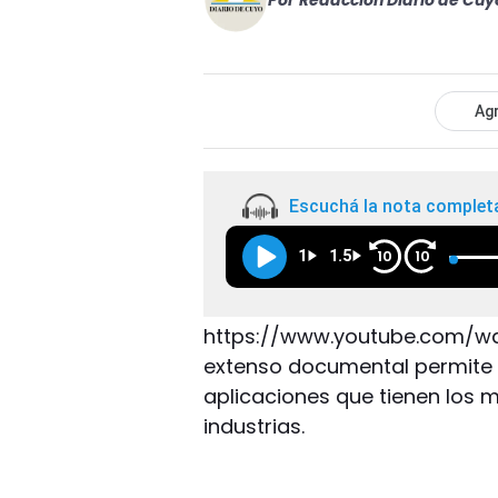
Por
Redacción Diario de Cuy
Agr
Escuchá la nota complet
1
1.5
10
10
https://www.youtube.com/wat
extenso documental permite 
aplicaciones que tienen los m
industrias.