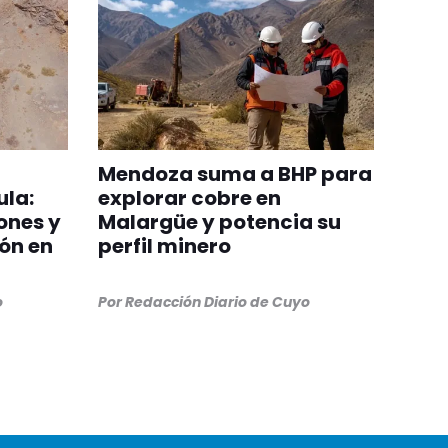
Mendoza suma a BHP para
ula:
explorar cobre en
ones y
Malargüe y potencia su
ión en
perfil minero
o
Por
Redacción Diario de Cuyo