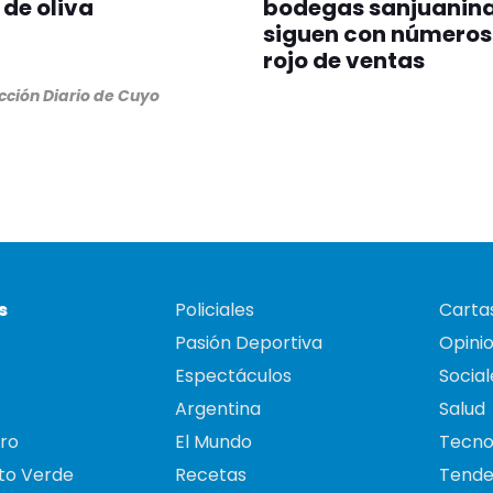
 de oliva
bodegas sanjuanin
siguen con números
rojo de ventas
ción Diario de Cuyo
s
Policiales
Cartas
Pasión Deportiva
Opini
Espectáculos
Social
Argentina
Salud
ro
El Mundo
Tecno
to Verde
Recetas
Tende