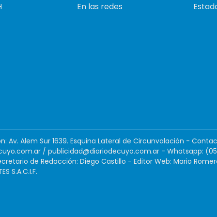
H
En las redes
Estado
ión: Av. Alem Sur 1639. Esquina Lateral de Circunvalación - Contac
cuyo.com.ar
/
publicidad@diariodecuyo.com.ar
-
Whatsapp: (0
cretario de Redacción: Diego Castillo - Editor Web: Mario Romer
 S.A.C.I.F.