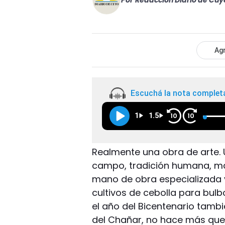
Por
Redacción Diario de Cuy
Agr
Escuchá la nota complet
1
1.5
10
10
Realmente una obra de arte.
campo, tradición humana, ma
mano de obra especializada y 
cultivos de cebolla para bulb
el año del Bicentenario tamb
del Chañar, no hace más que 