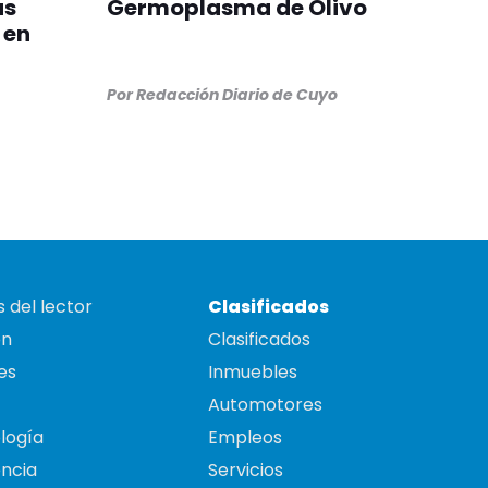
as
Germoplasma de Olivo
 en
Por
Redacción Diario de Cuyo
 del lector
Clasificados
on
Clasificados
es
Inmuebles
Automotores
logía
Empleos
ncia
Servicios