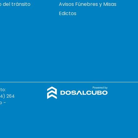
 del tránsito
Avisos Fúnebres y Misas
Edictos
to:
54) 264
o -