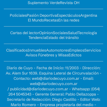
Suplemento Verde
Revista OH
Policiales
Pasión Deportiva
Espectáculos
Argentina
El Mundo
Recetas
En las redes
Cartas del lector
Opinion
Sociales
Salud
Tecnología
Tendencia
Estado del tránsito
Clasificados
Inmuebles
Automotores
Empleos
Servicios
Avisos Fúnebres y Misas
Edictos
Diario de Cuyo - Fecha de Inicio: 11/2003 - Dirección:
Av. Alem Sur 1639. Esquina Lateral de Circunvalación -
Contacto:
web@diariodecuyo.com.ar
- Email:
web@diariodecuyo.com.ar
/
publicidad@diariodecuyo.com.ar
-
Whatsapp: (054)
264 5045343 - Gerente General: Pablo Dellazoppa -
Secretario de Redacción: Diego Castillo - Editor Web:
Mario Romero - Empresa propietaria del medio -