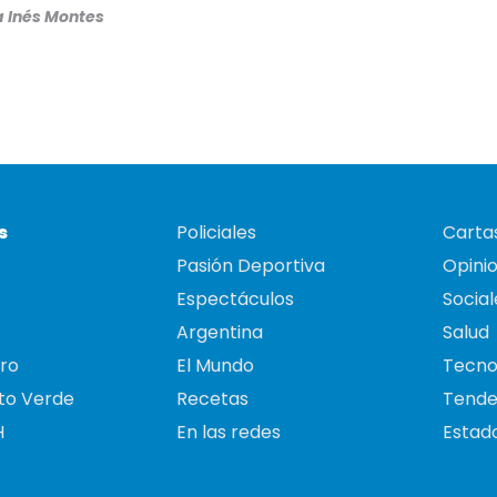
 Inés Montes
s
Policiales
Cartas
Pasión Deportiva
Opini
Espectáculos
Social
Argentina
Salud
ro
El Mundo
Tecno
to Verde
Recetas
Tende
H
En las redes
Estado