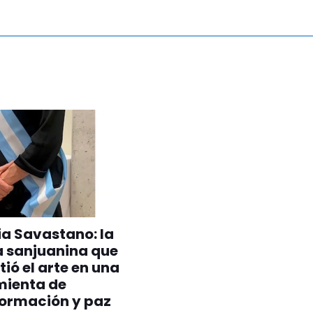
ia Savastano: la
a sanjuanina que
tió el arte en una
mienta de
formación y paz