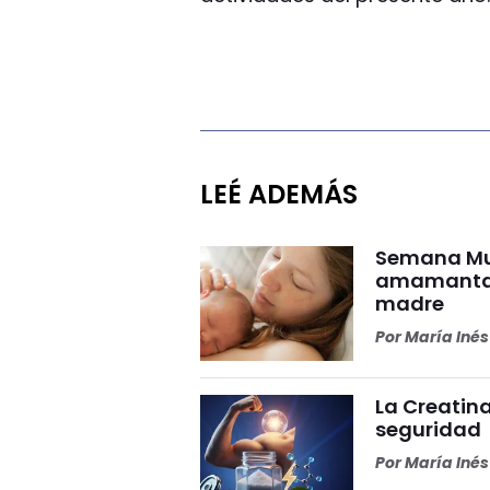
LEÉ ADEMÁS
Semana Mun
amamantar 
madre
Por
María Iné
La Creatina
seguridad
Por
María Iné