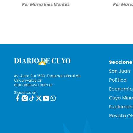
Por
María Inés Montes
Por
María
Seccione
San Juan
Av. Alem Sur 1639. Esquina Lateral de
Política
Circunvalación
diariodecuyo.com.ar
Economía
Siguenos en:
Cuyo Mine
Suplemen
Revista O