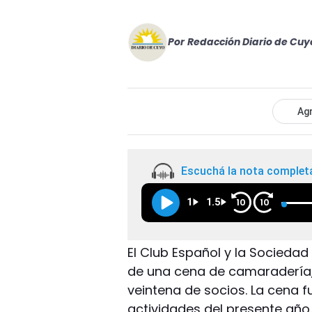
Por
Redacción Diario de Cuy
Agr
Escuchá la nota complet
1
1.5
10
10
El Club Español y la Socieda
de una cena de camaradería, e
veintena de socios. La cena f
actividades del presente año