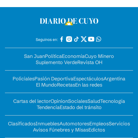
Seguinos en:
San Juan
Política
Economía
Cuyo Minero
Suplemento Verde
Revista OH
Policiales
Pasión Deportiva
Espectáculos
Argentina
El Mundo
Recetas
En las redes
Cartas del lector
Opinion
Sociales
Salud
Tecnología
Tendencia
Estado del tránsito
Clasificados
Inmuebles
Automotores
Empleos
Servicios
Avisos Fúnebres y Misas
Edictos