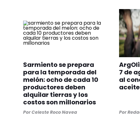
Sarmiento se prepara
ArgOli
para la temporada del
7 de a
melón: ocho de cada 10
al con
productores deben
aceite
alquilar tierras y los
costos son millonarios
Por
Celeste Roco Navea
Por
Redac