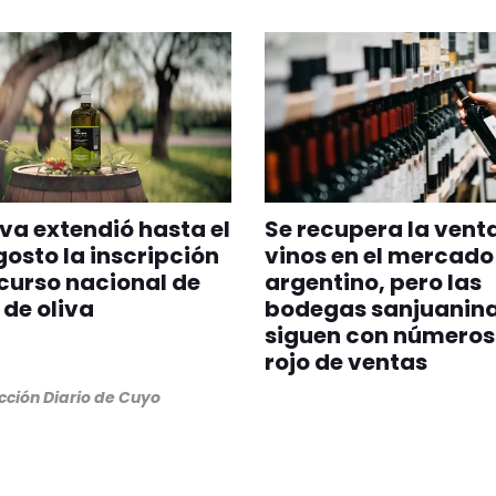
va extendió hasta el
Se recupera la vent
gosto la inscripción
vinos en el mercado
curso nacional de
argentino, pero las
 de oliva
bodegas sanjuanin
siguen con números
rojo de ventas
ción Diario de Cuyo