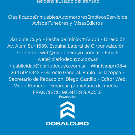
Tendencia
Estado del tránsito
Clasificados
Inmuebles
Automotores
Empleos
Servicios
Avisos Fúnebres y Misas
Edictos
Diario de Cuyo - Fecha de Inicio: 11/2003 - Dirección:
Av. Alem Sur 1639. Esquina Lateral de Circunvalación -
Contacto:
web@diariodecuyo.com.ar
- Email:
web@diariodecuyo.com.ar
/
publicidad@diariodecuyo.com.ar
-
Whatsapp: (054)
264 5045343 - Gerente General: Pablo Dellazoppa -
Secretario de Redacción: Diego Castillo - Editor Web:
Mario Romero - Empresa propietaria del medio -
FRANCISCO MONTES S.A.C.I.F.