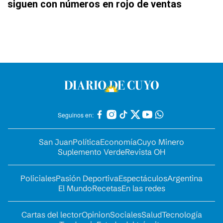
siguen con números en rojo de ventas
Seguinos en:
San Juan
Política
Economía
Cuyo Minero
Suplemento Verde
Revista OH
Policiales
Pasión Deportiva
Espectáculos
Argentina
El Mundo
Recetas
En las redes
Cartas del lector
Opinion
Sociales
Salud
Tecnología