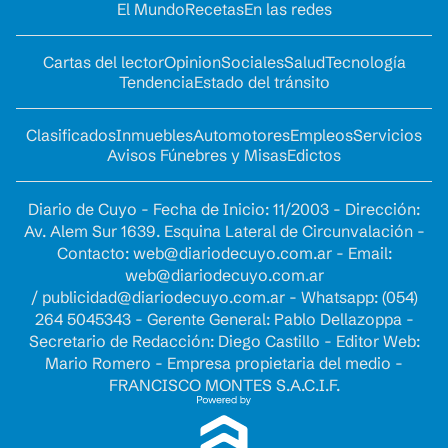
El Mundo
Recetas
En las redes
Cartas del lector
Opinion
Sociales
Salud
Tecnología
Tendencia
Estado del tránsito
Clasificados
Inmuebles
Automotores
Empleos
Servicios
Avisos Fúnebres y Misas
Edictos
Diario de Cuyo - Fecha de Inicio: 11/2003 - Dirección:
Av. Alem Sur 1639. Esquina Lateral de Circunvalación -
Contacto:
web@diariodecuyo.com.ar
- Email:
web@diariodecuyo.com.ar
/
publicidad@diariodecuyo.com.ar
-
Whatsapp: (054)
264 5045343 - Gerente General: Pablo Dellazoppa -
Secretario de Redacción: Diego Castillo - Editor Web:
Mario Romero - Empresa propietaria del medio -
FRANCISCO MONTES S.A.C.I.F.